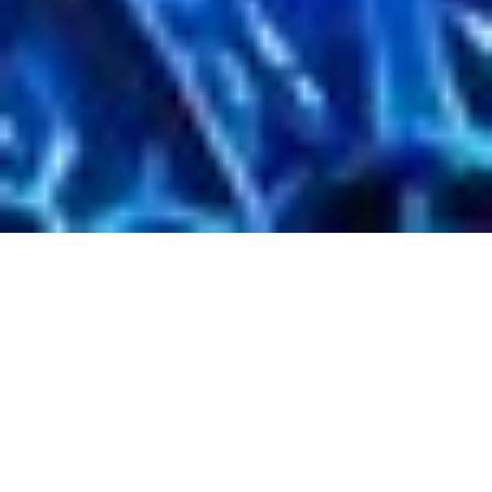
Amigos & Daniela Alfinito
Live 2026
Samstag
13.6.2026 15:00
Korbach
/
Stadthalle