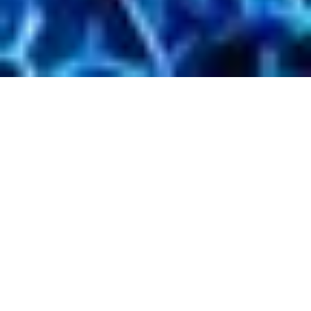
Amigos & Daniela Alfinito
Live 2026
Samstag
21.3.2026 15:00
Beverungen
/
Stadthalle